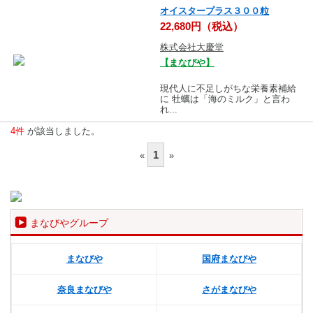
オイスタープラス３００粒
22,680円（税込）
株式会社大慶堂
【まなびや】
現代人に不足しがちな栄養素補給
に 牡蠣は「海のミルク」と言わ
れ...
4件
が該当しました。
1
«
»
まなびやグループ
まなびや
国府まなびや
奈良まなびや
さがまなびや