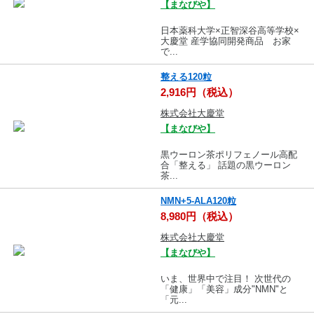
【まなびや】
日本薬科大学×正智深谷高等学校×
大慶堂 産学協同開発商品 お家
で...
整える120粒
2,916円（税込）
株式会社大慶堂
【まなびや】
黒ウーロン茶ポリフェノール高配
合「整える」 話題の黒ウーロン
茶...
NMN+5-ALA120粒
8,980円（税込）
株式会社大慶堂
【まなびや】
いま、世界中で注目！ 次世代の
「健康」「美容」成分"NMN"と
「元...