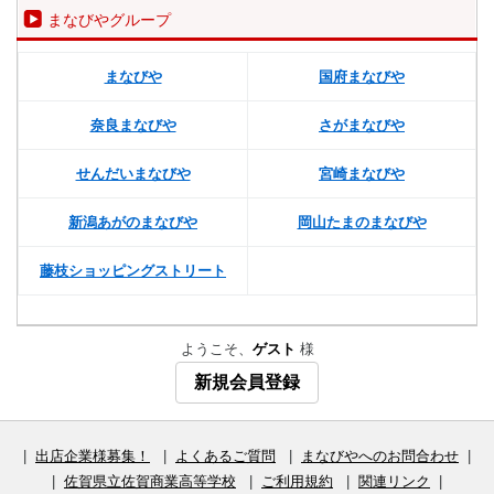
まなびやグループ
まなびや
国府まなびや
奈良まなびや
さがまなびや
せんだいまなびや
宮崎まなびや
新潟あがのまなびや
岡山たまのまなびや
藤枝ショッピングストリート
ようこそ、
ゲスト
様
新規会員登録
|
出店企業様募集！
|
よくあるご質問
|
まなびやへのお問合わせ
|
|
佐賀県立佐賀商業高等学校
|
ご利用規約
|
関連リンク
|