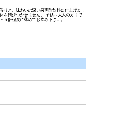
で香りと、味わいの深い果実酢飲料に仕上げまし
体を錆びつかせません。 子供～大人の方まで
４～５倍程度に薄めてお飲み下さい。