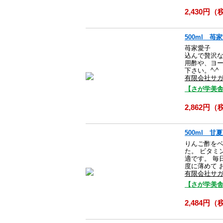
2,430円
500ml 苺
苺家愛子 
込んで贅沢な
用酢や、ヨ
下さい
有限会社サ
【さが学美舎
2,862円
500ml 甘
りんご酢を
た。 ビタミ
適です。 毎
度に薄めて 
有限会社サ
【さが学美舎
2,484円