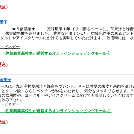
（税込）
家愛子
★５倍濃縮★ 賞味期限１年 イチゴ酢をベースに、苺果汁と蜂蜜をブ
 果実飲料酢を造りました。 豊富なビタミンCと、抗酸化作用のあるアント
ーグルトやアイスクリームにかけても美味しくいただけます。 飲用時には、
。^-^
ガ・ビネガー
 -佐賀商業高校生が運営するオンラインショッピングモール-】
（税込）
夏家爽子
ベースに、九州産甘夏果汁と蜂蜜をブレンド。さらに甘夏の果皮と果肉を漬け
ンとクエン酸、さらにペクチンが体をいたわり、 気分をスッキリさせます。^
日の飲用酢や、ヨーグルトやアイスクリームにかけても美味しくいただけます
お飲み下さい。
ガ・ビネガー
 -佐賀商業高校生が運営するオンラインショッピングモール-】
（税込）