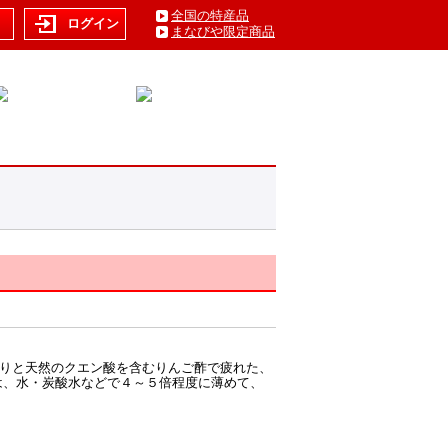
全国の特産品
ト
ログイン
まなびや限定商品
香りと天然のクエン酸を含むりんご酢で疲れた、
は、水・炭酸水などで４～５倍程度に薄めて、