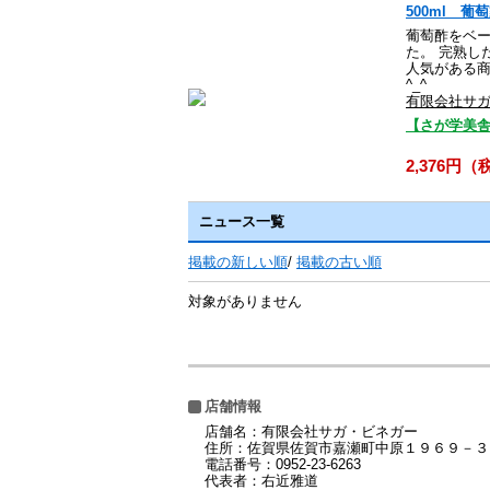
500ml 
葡萄酢をベ
た。 完熟し
人気がある
^_^
有限会社サ
【さが学美舎
2,376円
ニュース一覧
掲載の新しい順
/
掲載の古い順
対象がありません
店舗情報
店舗名：有限会社サガ・ビネガー
住所：佐賀県佐賀市嘉瀬町中原１９６９－３
電話番号：0952-23-6263
代表者：右近雅道