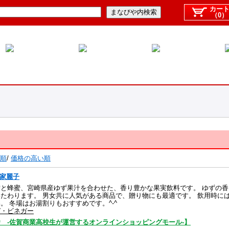
カー
（0）
順
/
価格の高い順
子家麗子
酢と蜂蜜、宮崎県産ゆず果汁を合わせた、香り豊かな果実飲料です。 ゆずの
たわります。 男女共に人気がある商品で、贈り物にも最適です。 飲用時に
。 冬場はお湯割りもおすすめです。^-^
ガ・ビネガー
 -佐賀商業高校生が運営するオンラインショッピングモール-】