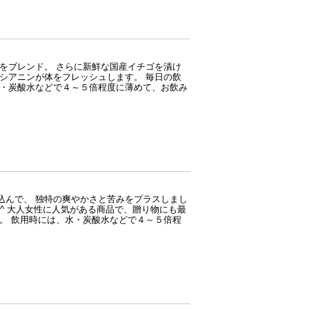
レンド。 さらに新鮮な国産イチゴを漬け
シアニンが体をフレッシュします。 毎日の飲
水・炭酸水などで４～５倍程度に薄めて、お飲み
込んで、 独特の爽やかさと苦みをプラスしまし
-^ 大人女性に人気がある商品で、贈り物にも最
。 飲用時には、水・炭酸水などで４～５倍程