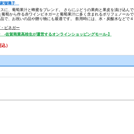
葡萄家瑠璃子
ースに、葡萄果汁と蜂蜜をブレンド。 さらにぶどうの果肉と果皮を漬け込ん
た葡萄から作る赤ワインビネガーと葡萄果汁に多く含まれるポリフェノールで
商品で、お祝いの品や贈り物にも最適です。 飲用時には、水・炭酸水などで
ガ・ビネガー
 -佐賀商業高校生が運営するオンラインショッピングモール-】
（税込）