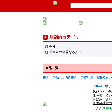
店舗内カテゴリ
全件
果実家の華麗なる人々
商品一覧
更新日の新しい順
/
更新日の古い順
/
価格の安い
500ml 柚
熟成りんご
体を優しくい
お飲み下さい
有限会社サ
【さが学美舎