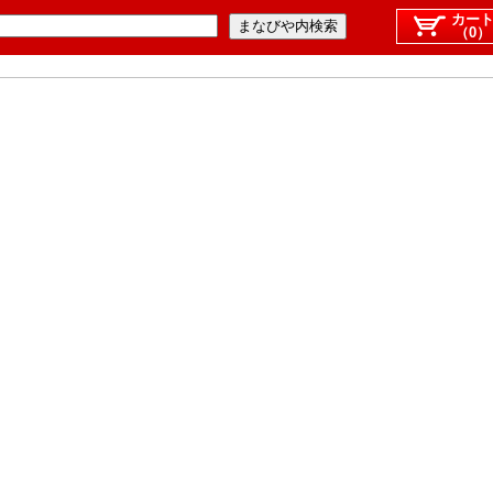
カー
（0）