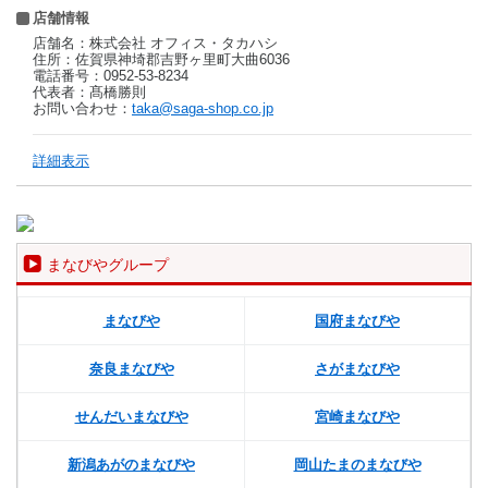
店舗情報
店舗名：株式会社 オフィス・タカハシ
住所：佐賀県神埼郡吉野ヶ里町大曲6036
電話番号：0952-53-8234
代表者：髙橋勝則
お問い合わせ：
taka@saga-shop.co.jp
詳細表示
まなびやグループ
まなびや
国府まなびや
奈良まなびや
さがまなびや
せんだいまなびや
宮崎まなびや
新潟あがのまなびや
岡山たまのまなびや