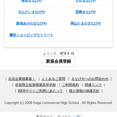
奈良まなびや
さがまなびや
せんだいまなびや
宮崎まなびや
新潟あがのまなびや
岡山たまのまなびや
藤枝ショッピングストリート
ようこそ、
ゲスト
様
新規会員登録
|
出店企業様募集！
|
よくあるご質問
|
まなびやへのお問合わせ
|
|
佐賀県立佐賀商業高等学校
|
ご利用規約
|
関連リンク
|
|
WEBサイトご利用にあたって
|
個人情報の保護方針
|
Copyright (c) 2009 Saga commercial High School., All Rights Reserved.
表示モード： モバイル ｜
PC