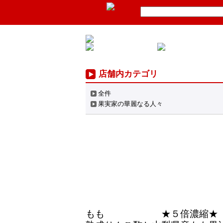
店舗内カテゴリ
全件
果実家の華麗なる人々
もも ★５倍濃縮★ 