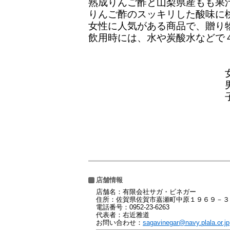
熟成りんご酢と山梨県産もも果
りんご酢のスッキリした酸味に
女性に人気がある商品で、贈り
飲用時には、水や炭酸水などで
酸味 
女性人気 
男性人気
子供人気
三ツ
店舗情報
店舗名：有限会社サガ・ビネガー
住所：佐賀県佐賀市嘉瀬町中原１９６９－３
電話番号：0952-23-6263
代表者：右近雅道
お問い合わせ：
sagavinegar@navy.plala.or.jp